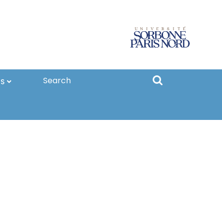
Search
OS
for: